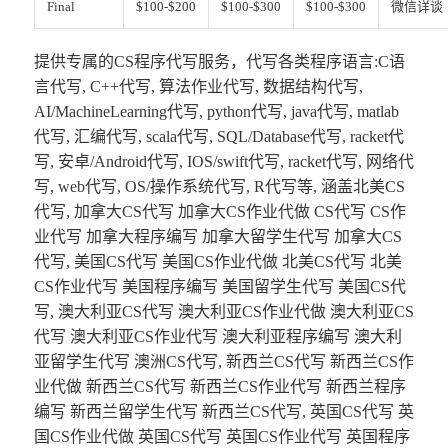
Final
$100-$200
$100-$300
$100-$300
微信详谈
提供专属的CS程序代写服务，代写各类程序语言:C语
言代写, C++代写, 算法作业代写, 数据结构代写,
AI/MachineLearning代写, python代写, java代写, matlab
代写, 汇编代写, scala代写, SQL/Database代写, racket代
写, 安卓/Android代写, IOS/swift代写, racket代写, 网络代
写, web代写, OS/操作系统代写, R代写等, 涵盖北美CS
代写, 加拿大CS代写 加拿大CS作业代做 CS代写 CS作
业代写 加拿大程序编写 加拿大留学生代写 加拿大CS
代写, 美国CS代写 美国CS作业代做 北美CS代写 北美
CS作业代写 美国程序编写 美国留学生代写 美国CS代
写, 澳大利亚CS代写 澳大利亚CS作业代做 澳大利亚CS
代写 澳大利亚CS作业代写 澳大利亚程序编写 澳大利
亚留学生代写 澳洲CS代写, 新西兰CS代写 新西兰CS作
业代做 新西兰CS代写 新西兰CS作业代写 新西兰程序
编写 新西兰留学生代写 新西兰CS代写, 英国CS代写 英
国CS作业代做 英国CS代写 英国CS作业代写 英国程序